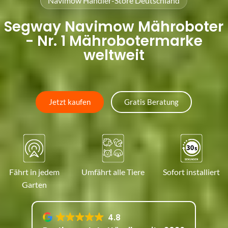
Navimow Händler-Store Deutschland
Segway Navimow Mähroboter
- Nr. 1 Mährobotermarke
weltweit
Jetzt kaufen
Gratis Beratung
Fährt in jedem
Umfährt alle Tiere
Sofort installiert
Garten
4.8