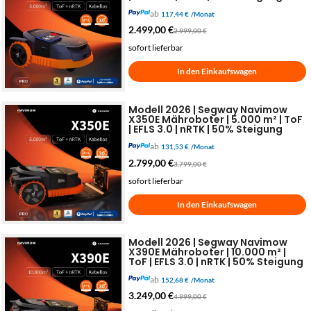
ab
117,44 €
/Monat
2.499,00
€
2.999,00
€
sofort lieferbar
In den Einkaufswagen
Modell 2026 | Segway Navimow
X350E Mähroboter | 5.000 m² | ToF
| EFLS 3.0 | nRTK | 50% Steigung
ab
131,53 €
/Monat
2.799,00
€
3.799,00
€
sofort lieferbar
In den Einkaufswagen
Modell 2026 | Segway Navimow
X390E Mähroboter | 10.000 m² |
ToF | EFLS 3.0 | nRTK | 50% Steigung
ab
152,68 €
/Monat
3.249,00
€
4.999,00
€