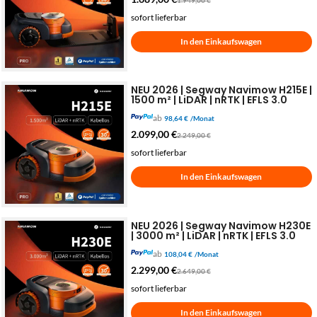
sofort lieferbar
In den Einkaufswagen
NEU 2026 | Segway Navimow H215E |
1500 m² | LiDAR | nRTK | EFLS 3.0
ab
98,64 €
/Monat
2.099,00
€
2.249,00
€
sofort lieferbar
In den Einkaufswagen
NEU 2026 | Segway Navimow H230E
| 3000 m² | LiDAR | nRTK | EFLS 3.0
ab
108,04 €
/Monat
2.299,00
€
2.649,00
€
sofort lieferbar
In den Einkaufswagen