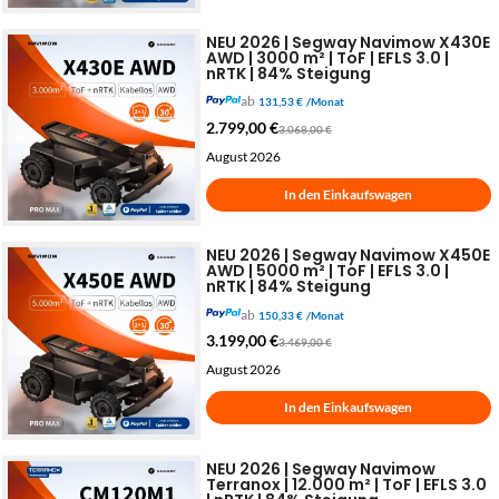
NEU 2026 | Segway Navimow X430E
AWD | 3000 m² | ToF | EFLS 3.0 |
nRTK | 84% Steigung
ab
131,53 €
/Monat
2.799,00
€
3.068,00
€
August 2026
In den Einkaufswagen
NEU 2026 | Segway Navimow X450E
AWD | 5000 m² | ToF | EFLS 3.0 |
nRTK | 84% Steigung
ab
150,33 €
/Monat
3.199,00
€
3.469,00
€
August 2026
In den Einkaufswagen
NEU 2026 | Segway Navimow
Terranox | 12.000 m² | ToF | EFLS 3.0