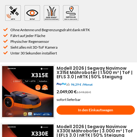
Ohne Antenne und Begrenzungsdraht dank nRTK
Fährt auf jeder Fläche
Physischer Regensensor
Sieht alles mit 3D-ToF Kamera
Unter 30 Sekunden installiert
Modell 2026 | Segway Navimow
X315E Mähroboter | 1.500 m² | ToF |
EFLS 3.0 | nRTK | 50% Steigung
ab
96,29 €
/Monat
2.049,00
€
2.549,00
€
sofort lieferbar
In den Einkaufswagen
Modell 2026 | Segway Navimow
X330E Mähroboter | 3.000 m² | ToF
| EFLS 3.0 | nRTK | 50% Steigung