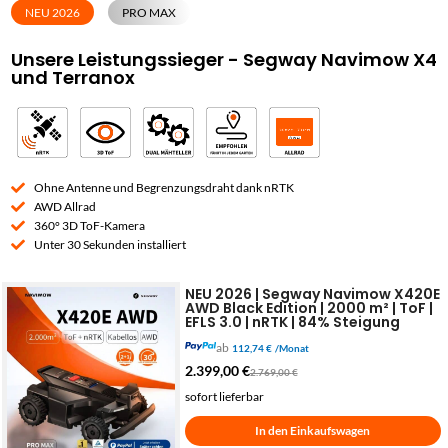
NEU 2026
PRO MAX
Unsere Leistungssieger - Segway Navimow X4
und Terranox
Ohne Antenne und Begrenzungsdraht dank nRTK
AWD Allrad
360° 3D ToF-Kamera
Unter 30 Sekunden installiert
NEU 2026 | Segway Navimow X420E
AWD Black Edition | 2000 m² | ToF |
EFLS 3.0 | nRTK | 84% Steigung
ab
112,74 €
/Monat
2.399,00
€
2.769,00
€
sofort lieferbar
In den Einkaufswagen