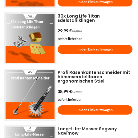
In den Einkaufswagen
30x Long Life Titan-
Edelstahlklingen
29,99
€
37,99
€
sofort lieferbar
In den Einkaufswagen
Profi Rasenkantenschneider mit
höhenverstellbaren
ergonomischen Stiel
38,99
€
49,99
€
sofort lieferbar
In den Einkaufswagen
Long-Life-Messer Segway
Navimow