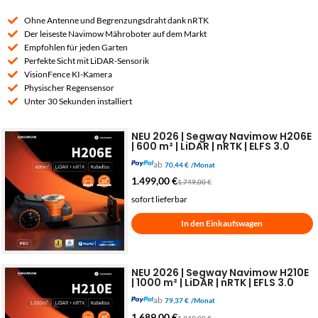
Ohne Antenne und Begrenzungsdraht dank nRTK
Der leiseste Navimow Mähroboter auf dem Markt
Empfohlen für jeden Garten
Perfekte Sicht mit LiDAR-Sensorik
VisionFence KI-Kamera
Physischer Regensensor
Unter 30 Sekunden installiert
NEU 2026 | Segway Navimow H206E
| 600 m² | LiDAR | nRTK | ELFS 3.0
ab
70,44 €
/Monat
1.499,00
€
1.749,00
€
sofort lieferbar
In den Einkaufswagen
NEU 2026 | Segway Navimow H210E
| 1000 m² | LiDAR | nRTK | EFLS 3.0
ab
79,37 €
/Monat
1.689,00
€
1.949,00
€