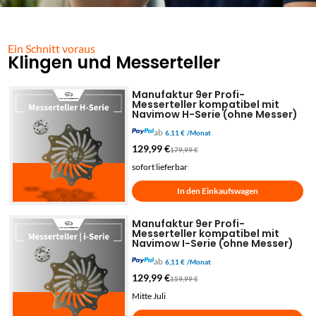
Ein Schnitt voraus
Klingen und Messerteller
Manufaktur 9er Profi-
Messerteller kompatibel mit
Navimow H-Serie (ohne Messer)
ab
6,11 €
/Monat
129,99
€
179,99
€
sofort lieferbar
In den Einkaufswagen
Manufaktur 9er Profi-
Messerteller kompatibel mit
Navimow I-Serie (ohne Messer)
ab
6,11 €
/Monat
129,99
€
159,99
€
Mitte Juli