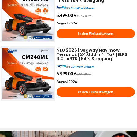
| nRTK | 84% Steigung
ab
258,41 €
/Monat
5.499,00
€
5.769,00
€
August 2026
In den Einkaufswagen
NEU 2026 | Segway Navimow
Terranox | 24.000 m² | ToF | ELFS
3.0 | nRTK | 84% Steigung
ab
328,90 €
/Monat
6.999,00
€
7.269,00
€
August 2026
In den Einkaufswagen