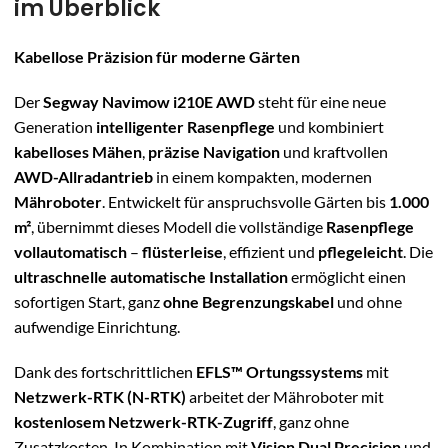
im Überblick
Kabellose Präzision für moderne Gärten
Der
Segway Navimow i210E AWD
steht für eine neue
Generation
intelligenter Rasenpflege
und kombiniert
kabelloses Mähen
,
präzise Navigation
und kraftvollen
AWD-Allradantrieb
in einem kompakten, modernen
Mähroboter
. Entwickelt für anspruchsvolle Gärten bis
1.000
m²
, übernimmt dieses Modell die vollständige
Rasenpflege
vollautomatisch
–
flüsterleise
, effizient und
pflegeleicht
. Die
ultraschnelle automatische Installation
ermöglicht einen
sofortigen Start, ganz
ohne Begrenzungskabel
und ohne
aufwendige Einrichtung.
Dank des fortschrittlichen
EFLS™ Ortungssystems
mit
Netzwerk-RTK (N-RTK)
arbeitet der Mähroboter mit
kostenlosem Netzwerk-RTK-Zugriff
, ganz ohne
Zusatzkosten. In Kombination mit
Vision Dual Precision
und