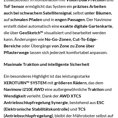
ToF Sensor
ermöglicht das System ein
präzises Arbeiten
auch bei schwachem Satellitensignal
, selbst
unter Bäumen
,
auf
schmalen Pfaden
und in
engen Passagen
. Der Navimow
erstellt dabei automatisch eine
exakte digitale Gartenkarte
,
die über
GeoSketch™
visualisiert und bearbeitet werden
kann. Änderungen wie
No-Go-Zonen
,
Cut-To-Edge-
Bereiche
oder Übergänge
von Zone zu Zone über
Pflasterwege
lassen sich jederzeit komfortabel anpassen.
Maximale Traktion und intelligente Sicherheit
Ein besonderes Highlight ist das leistungsstarke
XEROTURN™ SYSTEM
mit
größeren Rädern
, das dem
Navimow i210E AWD
eine außergewöhnliche
Traktion
und
Wendigkeit
verleiht. Dank der
AWD XTCS
Antriebsschlupfregelung Synergie
, bestehend aus
ESC
(Elektronische Stabilitätskontrolle)
und
TCS
(Antriebsschlupfregelung)
, bleibt der Mähroboter selbst auf