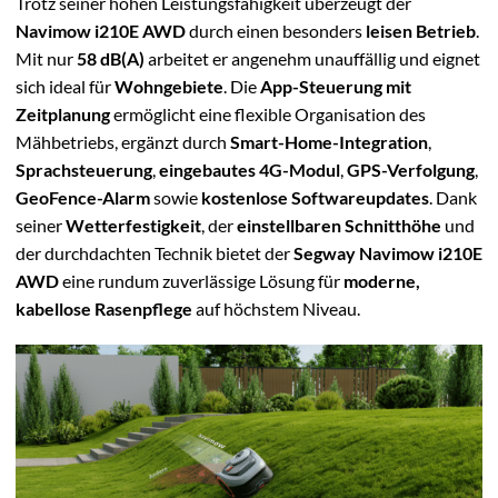
Trotz seiner hohen Leistungsfähigkeit überzeugt der
Navimow i210E AWD
durch einen besonders
leisen Betrieb
.
Mit nur
58 dB(A)
arbeitet er angenehm unauffällig und eignet
sich ideal für
Wohngebiete
. Die
App-Steuerung mit
Zeitplanung
ermöglicht eine flexible Organisation des
Mähbetriebs, ergänzt durch
Smart-Home-Integration
,
Sprachsteuerung
,
eingebautes 4G-Modul
,
GPS-Verfolgung
,
GeoFence-Alarm
sowie
kostenlose Softwareupdates
. Dank
seiner
Wetterfestigkeit
, der
einstellbaren Schnitthöhe
und
der durchdachten Technik bietet der
Segway Navimow i210E
AWD
eine rundum zuverlässige Lösung für
moderne,
kabellose Rasenpflege
auf höchstem Niveau.