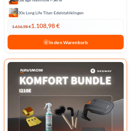
30x Long Life Titan-Edelstahlklingen
1.108,98
€
1.616,98
€
In den Warenkorb
+