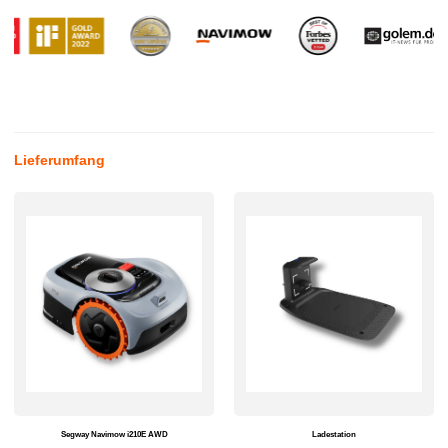
Lieferumfang
Segway Navimow i210E AWD
Ladestation