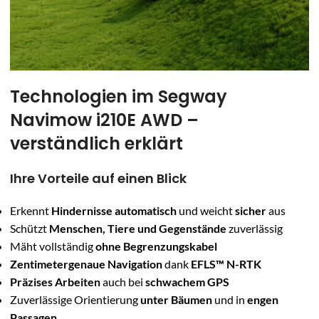
Technologien im Segway
Navimow i210E AWD –
verständlich erklärt
Ihre Vorteile auf einen Blick
Erkennt
Hindernisse automatisch
und weicht
sicher
aus
Schützt
Menschen, Tiere und Gegenstände
zuverlässig
Mäht vollständig
ohne Begrenzungskabel
Zentimetergenaue Navigation
dank
EFLS™ N-RTK
Präzises Arbeiten
auch bei
schwachem GPS
Zuverlässige Orientierung
unter Bäumen
und in
engen
Passagen