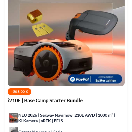
−
508,00
€
i210E | Base Camp Starter Bundle
NEU 2026 | Segway Navimow i210E AWD | 1000 m² |
KI Kamera | nRTK | EFLS
Garage Navimow i-Serie