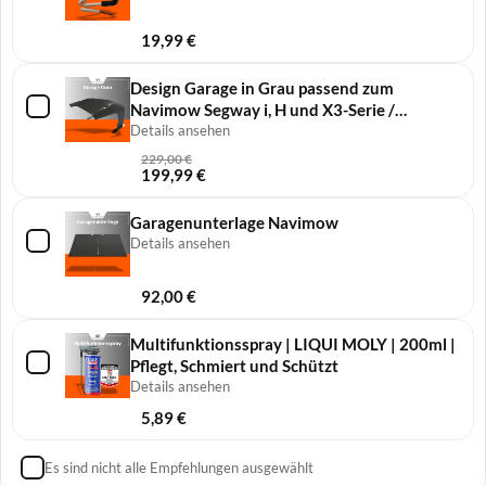
19,99
€
Design Garage in Grau passend zum
Navimow Segway i, H und X3-Serie /
Universell
Details ansehen
229,00
€
199,99
€
Garagenunterlage Navimow
Details ansehen
92,00
€
Multifunktionsspray | LIQUI MOLY | 200ml |
Pflegt, Schmiert und Schützt
Details ansehen
5,89
€
Es sind nicht alle Empfehlungen ausgewählt