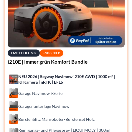
EMPFEHLUNG
−
508,00
€
i210E | Immer grün Komfort Bundle
NEU 2026 | Segway Navimow i210E AWD | 1000 m² |
KI Kamera | nRTK | EFLS
Garage Navimow i-Serie
Garagenunterlage Navimow
Bürstenblitz Mähroboter-Bürstenset Holz
Reini­gungs- und Pfle­ge­spray | LIQUI MOLY | 300ml |