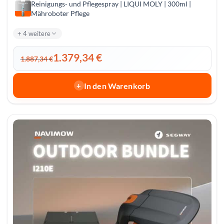
Reini­gungs- und Pfle­ge­spray | LIQUI MOLY | 300ml |
Mähroboter Pflege
+ 4 weitere
1.379,34
€
1.887,34
€
In den Warenkorb
+