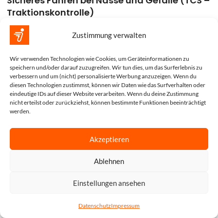
Sicheres Fahren bei Nässe und Gefälle (TCS –
Traktionskontrolle)
Der Mähroboter rutscht nicht und verliert auch auf feuchtem
Zustimmung verwalten
Untergrund nicht die Kontrolle, was sowohl die Sicherheit als
auch die Rasenqualität erhöht.
Wir verwenden Technologien wie Cookies, um Geräteinformationen zu
speichern und/oder darauf zuzugreifen. Wir tun dies, um das Surferlebnis zu
Technisch wird dies durch das
Traction Control System
verbessern und um (nicht) personalisierte Werbung anzuzeigen. Wenn du
(TCS)
erreicht, das die Kraftverteilung der Räder
in
diesen Technologien zustimmst, können wir Daten wie das Surfverhalten oder
eindeutige IDs auf dieser Website verarbeiten. Wenn du deine Zustimmung
Millisekunden an die Bodenverhältnisse anpasst
.
nicht erteilst oder zurückziehst, können bestimmte Funktionen beeinträchtigt
werden.
Automatische Flächenerkennung ohne
Einmessen (Auto-Kartierung)
Akzeptieren
Der Garten wird
vollautomatisch erfasst
, ohne dass Sie den
Ablehnen
Mähroboter manuell entlang der Rasenkanten führen
NEU 2026 |
Segway
müssen. Die Einrichtung ist dadurch besonders schnell und
Einstellungen ansehen
Navimow
komfortabel.
UVP:
i210E AWD |
Diese Funktion basiert auf der
automatischen Kartierung
,
IN DEN WAR
1.429,00
€
1000 m² | KI
Datenschutz
Impressum
bei der EFLS™ N-RTK und Kamerasysteme
Kamera |
tartseite
Shop
Warenkorb
Beratung
999,00
€