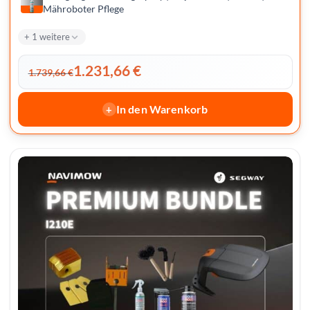
Mähroboter Pflege
+ 1 weitere
1.231,66
€
1.739,66
€
In den Warenkorb
+