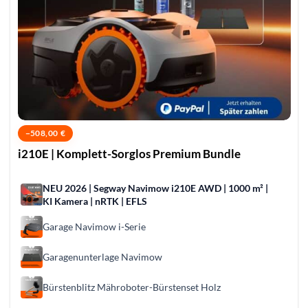
−
508,00
€
i210E | Komplett-Sorglos Premium Bundle
NEU 2026 | Segway Navimow i210E AWD | 1000 m² |
KI Kamera | nRTK | EFLS
Garage Navimow i-Serie
Garagenunterlage Navimow
Bürstenblitz Mähroboter-Bürstenset Holz