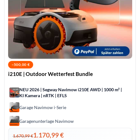
−
500,00
€
i210E | Outdoor Wetterfest Bundle
NEU 2026 | Segway Navimow i210E AWD | 1000 m² |
KI Kamera | nRTK | EFLS
Garage Navimow i-Serie
Garagenunterlage Navimow
1.170,99
€
1.670,99
€