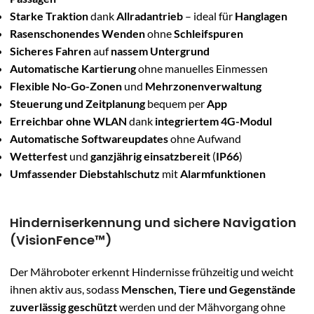
Starke Traktion
dank
Allradantrieb
– ideal für
Hanglagen
Rasenschonendes Wenden
ohne
Schleifspuren
Sicheres Fahren
auf
nassem Untergrund
Automatische Kartierung
ohne manuelles Einmessen
Flexible No-Go-Zonen
und
Mehrzonenverwaltung
Steuerung und Zeitplanung
bequem per
App
Erreichbar ohne WLAN
dank
integriertem 4G-Modul
Automatische Softwareupdates
ohne Aufwand
Wetterfest
und
ganzjährig einsatzbereit
(
IP66
)
Umfassender Diebstahlschutz
mit
Alarmfunktionen
Hinderniserkennung und sichere Navigation
(VisionFence™)
Der Mähroboter erkennt Hindernisse frühzeitig und weicht
ihnen aktiv aus, sodass
Menschen, Tiere und Gegenstände
zuverlässig geschützt
werden und der Mähvorgang ohne