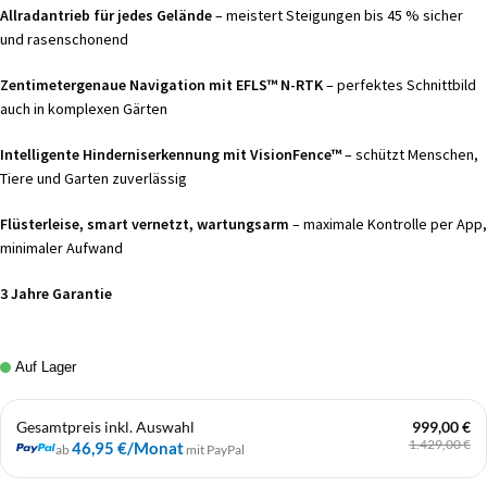
Allradantrieb für jedes Gelände
– meistert Steigungen bis 45 % sicher
und rasenschonend
Zentimetergenaue Navigation mit EFLS™ N-RTK
– perfektes Schnittbild
auch in komplexen Gärten
Intelligente Hinderniserkennung mit VisionFence™
– schützt Menschen,
Tiere und Garten zuverlässig
Flüsterleise, smart vernetzt, wartungsarm
– maximale Kontrolle per App,
minimaler Aufwand
3 Jahre Garantie
Auf Lager
Gesamtpreis inkl. Auswahl
999,00 €
1.429,00 €
46,95 €
/Monat
ab
mit PayPal