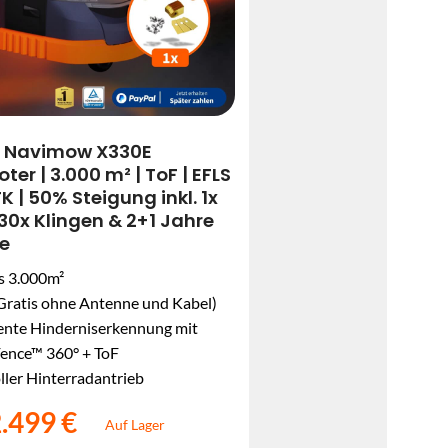
 Navimow X330E
er | 3.000 m² | ToF | EFLS
TK | 50% Steigung inkl. 1x
30x Klingen & 2+1 Jahre
e
is 3.000m²
Gratis ohne Antenne und Kabel)
gente Hinderniserkennung mit
Fence™ 360° + ToF
ller Hinterradantrieb
.499 €
Auf Lager