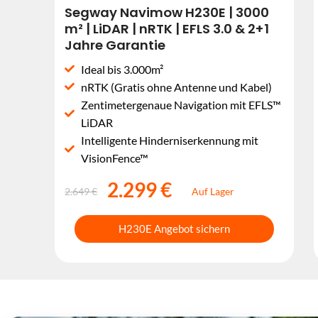
Segway Navimow H230E | 3000
m² | LiDAR | nRTK | EFLS 3.0 & 2+1
Jahre Garantie
Ideal bis 3.000m²
nRTK (Gratis ohne Antenne und Kabel)
Zentimetergenaue Navigation mit EFLS™
LiDAR
Intelligente Hinderniserkennung mit
VisionFence™
2.299 €
2.649 €
Auf Lager
H230E Angebot sichern