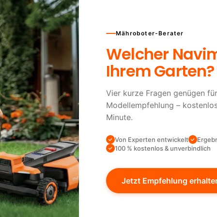
Mähroboter-Berater
Welcher Navi
Ihrem Garten?
Vier kurze Fragen genügen für
Modellempfehlung – kostenlos,
Minute.
Von Experten entwickelt
Ergebn
100 % kostenlos & unverbindlich
Jetzt Empfehlung erhalte