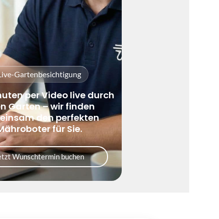
Live-Gartenbesichtigung
nuten per Video live durch
en Garten – wir finden
insam den perfekten
Mähroboter für Sie.
etzt Wunschtermin buchen