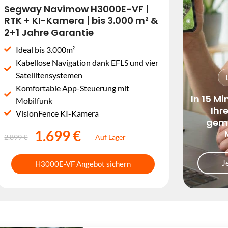
Segway Navimow H3000E-VF |
RTK + KI-Kamera | bis 3.000 m² &
2+1 Jahre Garantie
Ideal bis 3.000m²
Kabellose Navigation dank EFLS und vier
Satellitensystemen
Komfortable App-Steuerung mit
In 15 Mi
Mobilfunk
Ihr
VisionFence KI-Kamera
geme
1.699 €
2.899 €
Auf Lager
J
H3000E-VF Angebot sichern