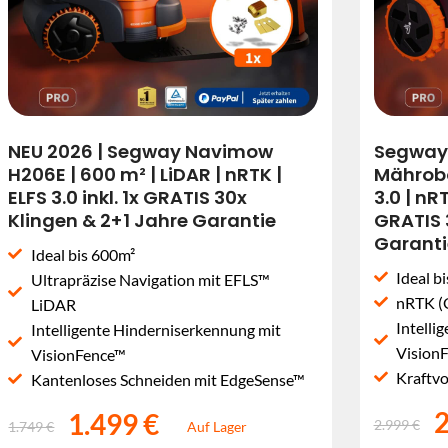
NEU 2026 | Segway Navimow
Segway
H206E | 600 m² | LiDAR | nRTK |
Mährobot
ELFS 3.0 inkl. 1x GRATIS 30x
3.0 | nR
Klingen & 2+1 Jahre Garantie
GRATIS 
Garanti
Ideal bis 600m²
Ideal b
Ultrapräzise Navigation mit EFLS™
nRTK (
LiDAR
Intelli
Intelligente Hinderniserkennung mit
Vision
VisionFence™
Kraftvo
Kantenloses Schneiden mit EdgeSense™
2
1.499 €
2.999 €
1.749 €
Auf Lager