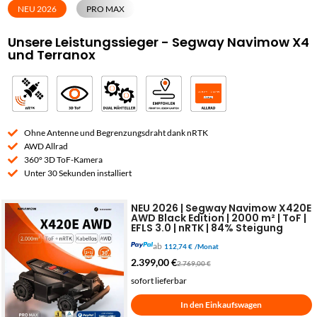
NEU 2026
PRO MAX
Unsere Leistungssieger - Segway Navimow X4
und Terranox
Ohne Antenne und Begrenzungsdraht dank nRTK
AWD Allrad
360° 3D ToF-Kamera
Unter 30 Sekunden installiert
NEU 2026 | Segway Navimow X420E
AWD Black Edition | 2000 m² | ToF |
EFLS 3.0 | nRTK | 84% Steigung
ab
112,74 €
/Monat
2.399,00
€
2.769,00
€
sofort lieferbar
In den Einkaufswagen