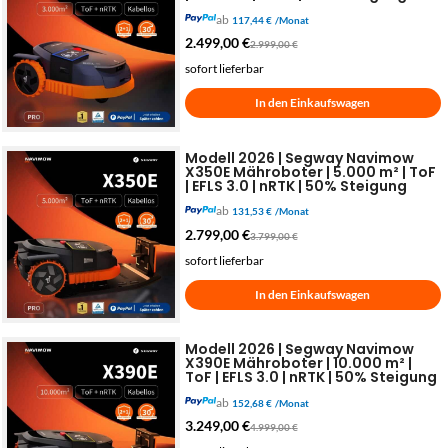
ab
117,44 €
/Monat
2.499,00
€
2.999,00
€
sofort lieferbar
In den Einkaufswagen
Modell 2026 | Segway Navimow
X350E Mähroboter | 5.000 m² | ToF
| EFLS 3.0 | nRTK | 50% Steigung
ab
131,53 €
/Monat
2.799,00
€
3.799,00
€
sofort lieferbar
In den Einkaufswagen
Modell 2026 | Segway Navimow
X390E Mähroboter | 10.000 m² |
ToF | EFLS 3.0 | nRTK | 50% Steigung
ab
152,68 €
/Monat
3.249,00
€
4.999,00
€